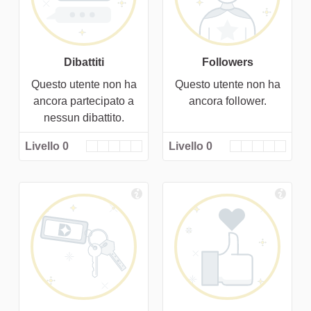
Dibattiti
Followers
Questo utente non ha
Questo utente non ha
ancora partecipato a
ancora follower.
nessun dibattito.
Livello 0
Livello 0