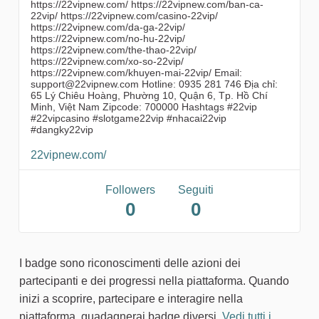
https://22vipnew.com/ https://22vipnew.com/ban-ca-
22vip/ https://22vipnew.com/casino-22vip/
https://22vipnew.com/da-ga-22vip/
https://22vipnew.com/no-hu-22vip/
https://22vipnew.com/the-thao-22vip/
https://22vipnew.com/xo-so-22vip/
https://22vipnew.com/khuyen-mai-22vip/ Email:
support@22vipnew.com Hotline: 0935 281 746 Địa chỉ:
65 Lý Chiêu Hoàng, Phường 10, Quận 6, Tp. Hồ Chí
Minh, Việt Nam Zipcode: 700000 Hashtags #22vip
#22vipcasino #slotgame22vip #nhacai22vip
#dangky22vip
22vipnew.com/
Followers
Seguiti
0
0
I badge sono riconoscimenti delle azioni dei
partecipanti e dei progressi nella piattaforma. Quando
inizi a scoprire, partecipare e interagire nella
piattaforma, guadagnerai badge diversi.
Vedi tutti i