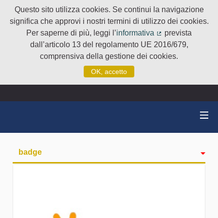
Questo sito utilizza cookies. Se continui la navigazione
significa che approvi i nostri termini di utilizzo dei cookies.
Per saperne di più, leggi l’
informativa
prevista
(Collegamento e
dall’articolo 13 del regolamento UE 2016/679,
comprensiva della gestione dei cookies.
OK, accetto
badge
Attività
Seguiti
Followers