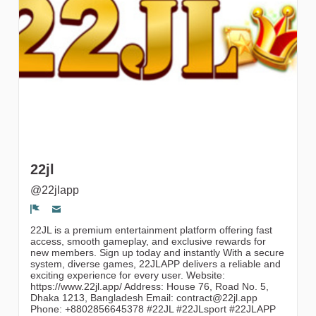
gruppi
22jl
@22jlapp
Segnala un problema
22JL is a premium entertainment platform offering fast
access, smooth gameplay, and exclusive rewards for
new members. Sign up today and instantly With a secure
system, diverse games, 22JLAPP delivers a reliable and
exciting experience for every user. Website:
https://www.22jl.app/ Address: House 76, Road No. 5,
Dhaka 1213, Bangladesh Email: contract@22jl.app
Phone: +8802856645378 #22JL #22JLsport #22JLAPP