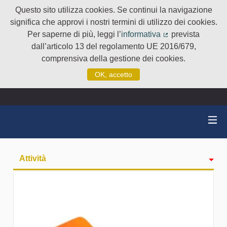
Questo sito utilizza cookies. Se continui la navigazione
significa che approvi i nostri termini di utilizzo dei cookies.
Per saperne di più, leggi l’
informativa
prevista
(Collegamento e
dall’articolo 13 del regolamento UE 2016/679,
comprensiva della gestione dei cookies.
OK, accetto
Attività
badge
Seguiti
Followers