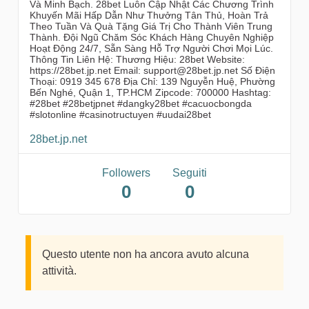
Và Minh Bạch. 28bet Luôn Cập Nhật Các Chương Trình
Khuyến Mãi Hấp Dẫn Như Thưởng Tân Thủ, Hoàn Trả
Theo Tuần Và Quà Tặng Giá Trị Cho Thành Viên Trung
Thành. Đội Ngũ Chăm Sóc Khách Hàng Chuyên Nghiệp
Hoạt Động 24/7, Sẵn Sàng Hỗ Trợ Người Chơi Mọi Lúc.
Thông Tin Liên Hệ: Thương Hiệu: 28bet Website:
https://28bet.jp.net Email: support@28bet.jp.net Số Điện
Thoại: 0919 345 678 Địa Chỉ: 139 Nguyễn Huệ, Phường
Bến Nghé, Quận 1, TP.HCM Zipcode: 700000 Hashtag:
#28bet #28betjpnet #dangky28bet #cacuocbongda
#slotonline #casinotructuyen #uudai28bet
28bet.jp.net
Followers
Seguiti
0
0
Questo utente non ha ancora avuto alcuna
attività.