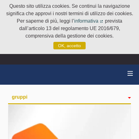
Questo sito utilizza cookies. Se continui la navigazione
significa che approvi i nostri termini di utilizzo dei cookies.
Per saperne di più, leggi l’
informativa
prevista
(Collegamento e
dall’articolo 13 del regolamento UE 2016/679,
comprensiva della gestione dei cookies.
OK, accetto
gruppi
Attività
badge
Seguiti