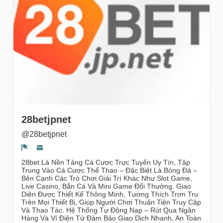
Followers
28betjpnet
@28betjpnet
Segnala un problema
28bet Là Nền Tảng Cá Cược Trực Tuyến Uy Tín, Tập
Trung Vào Cá Cược Thể Thao – Đặc Biệt Là Bóng Đá –
Bên Cạnh Các Trò Chơi Giải Trí Khác Như Slot Game,
Live Casino, Bắn Cá Và Mini Game Đổi Thưởng. Giao
Diện Được Thiết Kế Thông Minh, Tương Thích Trơn Tru
Trên Mọi Thiết Bị, Giúp Người Chơi Thuận Tiện Truy Cập
Và Thao Tác. Hệ Thống Tự Động Nạp – Rút Qua Ngân
Hàng Và Ví Điện Tử Đảm Bảo Giao Dịch Nhanh, An Toàn