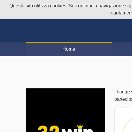
Questo sito utilizza cookies. Se continui la navigazione signi
regolament
Home
I badge 
partecip