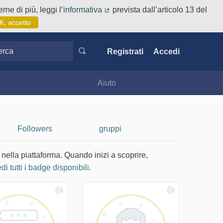
rne di più, leggi l’
informativa
prevista dall’articolo 13 del
(Collegamento esterno)
K, accetto
ca
Registrati
Accedi
Aiuto
Followers
gruppi
 nella piattaforma. Quando inizi a scoprire,
di tutti i badge disponibili.