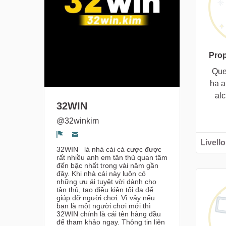
Prop
Que
ha a
al
32WIN
@32winkim
Livello
Segnala un problema
32WIN là nhà cái cá cược được
rất nhiều anh em tân thủ quan tâm
đến bậc nhất trong vài năm gần
đây. Khi nhà cái này luôn có
những ưu ái tuyệt vời dành cho
tân thủ, tạo điều kiện tối đa để
giúp đỡ người chơi. Vì vậy nếu
bạn là một người chơi mới thì
32WIN chính là cái tên hàng đầu
để tham khảo ngay. Thông tin liên