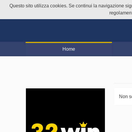
Questo sito utilizza cookies. Se continui la navigazione signi
regolament
Home
Non s