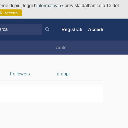
rne di più, leggi l’
informativa
prevista dall’articolo 13 del
(Collegamento esterno)
K, accetto
ca
Registrati
Accedi
Aiuto
Followers
gruppi