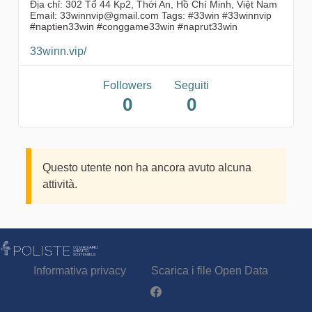
Địa chỉ: 302 Tổ 44 Kp2, Thới An, Hồ Chí Minh, Việt Nam
Email: 33winnvip@gmail.com Tags: #33win #33winnvip
#naptien33win #conggame33win #naprut33win
33winn.vip/
Followers
Seguiti
0
0
Questo utente non ha ancora avuto alcuna
attività.
Informativa privacy
Scarica i file Open Data
Partecipa - Poliste su Facebook