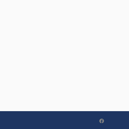
Partecipa - Po