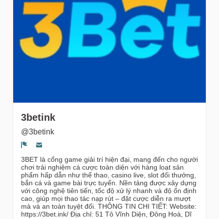
gruppi
3betink
@3betink
Segnala un problema
3BET là cổng game giải trí hiện đại, mang đến cho người
chơi trải nghiệm cá cược toàn diện với hàng loạt sản
phẩm hấp dẫn như thể thao, casino live, slot đổi thưởng,
bắn cá và game bài trực tuyến. Nền tảng được xây dựng
với công nghệ tiên tiến, tốc độ xử lý nhanh và độ ổn định
cao, giúp mọi thao tác nạp rút – đặt cược diễn ra mượt
mà và an toàn tuyệt đối. THÔNG TIN CHI TIẾT: Website:
https://3bet.ink/ Địa chỉ: 51 Tô Vĩnh Diện, Đông Hoà, Dĩ