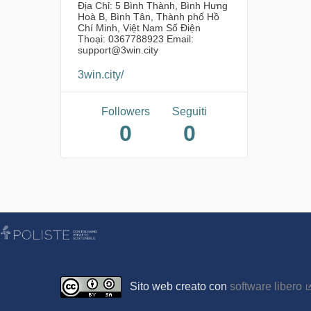
Địa Chỉ: 5 Bình Thành, Bình Hưng
Hoà B, Bình Tân, Thành phố Hồ
Chí Minh, Việt Nam Số Điện
Thoại: 0367788923 Email:
support@3win.city
3win.city/
Followers
Seguiti
0
0
Sito web creato con
software libero