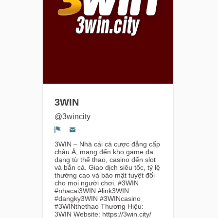
3WIN
@3wincity
Segnala un problema
3WIN – Nhà cái cá cược đẳng cấp
châu Á, mang đến kho game đa
dạng từ thể thao, casino đến slot
và bắn cá. Giao dịch siêu tốc, tỷ lệ
thưởng cao và bảo mật tuyệt đối
cho mọi người chơi. #3WIN
#nhacai3WIN #link3WIN
#dangky3WIN #3WINcasino
#3WINthethao Thương Hiệu:
3WIN Website: https://3win.city/