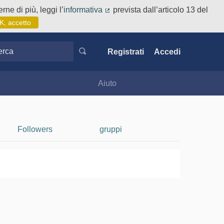
rne di più, leggi l’
informativa
prevista dall’articolo 13 del
(Collegamento esterno)
K, accetto
ca
Registrati
Accedi
Aiuto
Followers
gruppi