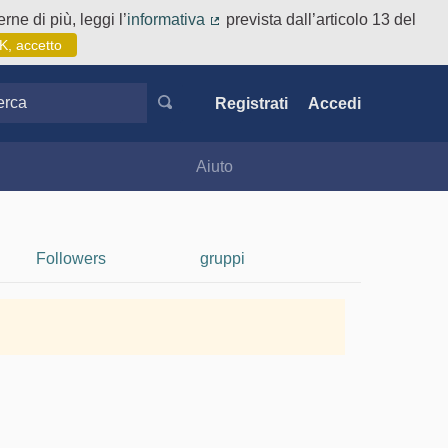
rne di più, leggi l’
informativa
prevista dall’articolo 13 del
(Collegamento esterno)
K, accetto
ca
Registrati
Accedi
Aiuto
Followers
gruppi