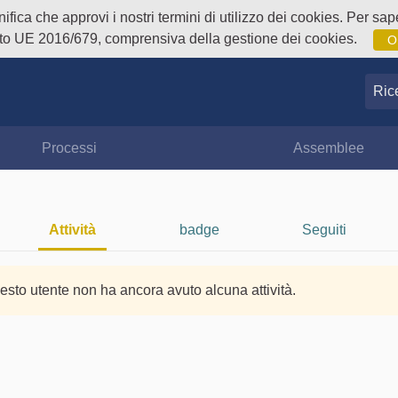
fica che approvi i nostri termini di utilizzo dei cookies. Per sape
o UE 2016/679, comprensiva della gestione dei cookies.
O
Ricer
Processi
Assemblee
Attività
badge
Seguiti
esto utente non ha ancora avuto alcuna attività.