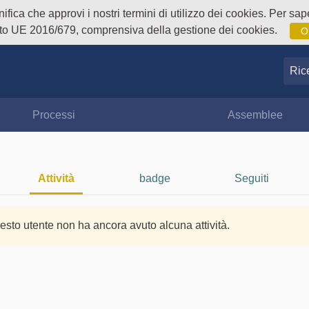
fica che approvi i nostri termini di utilizzo dei cookies. Per sape
o UE 2016/679, comprensiva della gestione dei cookies.
O
Ricer
Processi
Assemblee
Attività
badge
Seguiti
esto utente non ha ancora avuto alcuna attività.