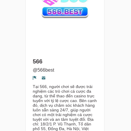
566
@566best
Segnala un problema
Tại 566, người chơi sẽ được trải
nghiệm các trò chơi cá cược đa
dạng, từ thể thao đến casino trực
tuyến với tỷ lệ cược cao. Bên cạnh
đó, dịch vụ chăm sóc khách hàng
luôn sẵn sàng 24/7, giúp người
chơi có một trải nghiệm cá cược
tuyệt vời và an tâm tuyệt đối. Địa
chỉ: 18/2/1 P. Vũ Thạnh, Tổ dân
phố 55, Đống Đa, Hà Nội, Việt