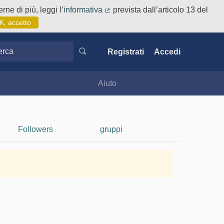
rne di più, leggi l’
informativa
prevista dall’articolo 13 del
(Collegamento esterno)
K, accetto
ca
Registrati
Accedi
Aiuto
Followers
gruppi