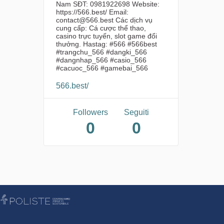
Nam SĐT: 0981922698 Website:
https://566.best/ Email:
contact@566.best Các dịch vụ
cung cấp: Cá cược thể thao,
casino trực tuyến, slot game đổi
thưởng. Hastag: #566 #566best
#trangchu_566 #dangki_566
#dangnhap_566 #casio_566
#cacuoc_566 #gamebai_566
566.best/
Followers
Seguiti
0
0