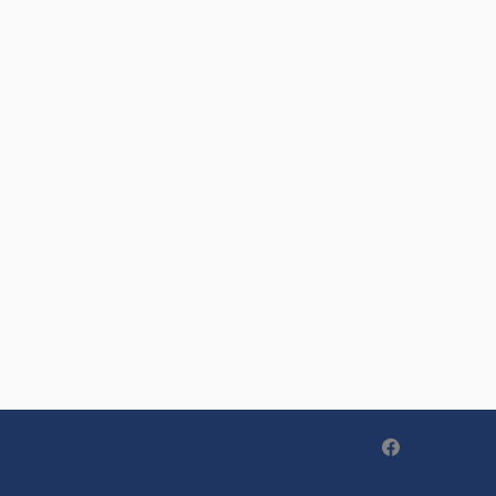
Partecipa - Po