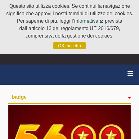
Questo sito utilizza cookies. Se continui la navigazione
significa che approvi i nostri termini di utilizzo dei cookies.
Per saperne di più, leggi l’
informativa
prevista
(Collegamento e
dall’articolo 13 del regolamento UE 2016/679,
comprensiva della gestione dei cookies.
OK, accetto
badge
Attività
Seguiti
Followers