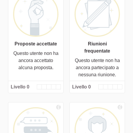
Proposte accettate
Riunioni
frequentate
Questo utente non ha
ancora accettato
Questo utente non ha
alcuna proposta.
ancora partecipato a
nessuna riunione.
Livello 0
Livello 0