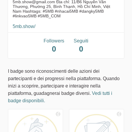
5mb.show@gmail.com Địa chỉ: 11/B6 Nguyễn Văn
Thương, Phường 25, Bình Thạnh, Hồ Chí Minh, Việt
Nam Hashtags: #5MB #nhacai5MB #dangky5MB
#linkvao5MB #5MB_COM
5mb.show/
Followers
Seguiti
0
0
I badge sono riconoscimenti delle azioni dei
partecipanti e dei progressi nella piattaforma. Quando
inizi a scoprire, partecipare e interagire nella
piattaforma, guadagnerai badge diversi.
Vedi tutti i
badge disponibili.