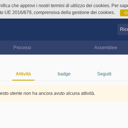
fica che approvi i nostri termini di utilizzo dei cookies. Per sape
o UE 2016/679, comprensiva della gestione dei cookies.
O
Ricer
Processi
Assemblee
Attività
badge
Seguiti
esto utente non ha ancora avuto alcuna attività.