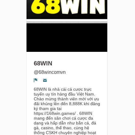
68WIN
@68wincomvn
Segnala un problema
68WIN là nhà cái cá cược trực
tuyến uy tín hàng đầu Việt Nam.
Chào mừng thành viên mới với ưu
đãi khủng lên đến 8,888K khi đăng
ký tham gia tại
https://168win.games/ . 68WIN
mang đến sân chơi cá cược đa
dạng và hấp dẫn như bắn cá, đá
gà, casino, thể thao, cùng hệ
thống CSKH chuyên nghiệp hoạt