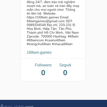
động 24/7, đảm bảo trải nghiệm
mượt mà, an toàn và tràn đầy may
mắn cho mọi người chơi. Thông
tin liên hệ: Website:
https://168win.games Email:
68wingames@gmail.com SDT:
0989334548 Địa chỉ: 233-231 Đ.
Hòa Bình, Hiệp Tân, Tân Phú,
Thành phố Hồ Chí Minh, Việt Nam
Zipcode: 700000 Hashtag: #68win
#68wincom #casino68win
#trangchu68win #nhacai68win
168win.games
Followers
Seguiti
0
0