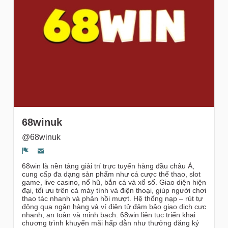
Followers
68winuk
@68winuk
Segnala un problema
68win là nền tảng giải trí trực tuyến hàng đầu châu Á,
cung cấp đa dạng sản phẩm như cá cược thể thao, slot
game, live casino, nổ hũ, bắn cá và xổ số. Giao diện hiện
đại, tối ưu trên cả máy tính và điện thoại, giúp người chơi
thao tác nhanh và phản hồi mượt. Hệ thống nạp – rút tự
động qua ngân hàng và ví điện tử đảm bảo giao dịch cực
nhanh, an toàn và minh bạch. 68win liên tục triển khai
chương trình khuyến mãi hấp dẫn như thưởng đăng ký