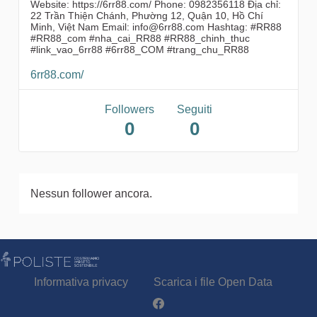
Website: https://6rr88.com/ Phone: 0982356118 Địa chỉ:
22 Trần Thiện Chánh, Phường 12, Quận 10, Hồ Chí
Minh, Việt Nam Email: info@6rr88.com Hashtag: #RR88
#RR88_com #nha_cai_RR88 #RR88_chinh_thuc
#link_vao_6rr88 #6rr88_COM #trang_chu_RR88
6rr88.com/
Followers
Seguiti
0
0
Nessun follower ancora.
Informativa privacy
Scarica i file Open Data
Partecipa - Poliste su Facebook