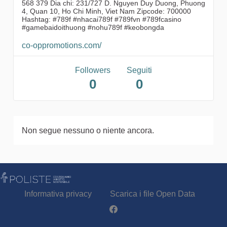
568 379 Dia chi: 231/727 D. Nguyen Duy Duong, Phuong
4, Quan 10, Ho Chi Minh, Viet Nam Zipcode: 700000
Hashtag: #789f #nhacai789f #789fvn #789fcasino
#gamebaidoithuong #nohu789f #keobongda
co-oppromotions.com/
Followers
Seguiti
0
0
Non segue nessuno o niente ancora.
Informativa privacy
Scarica i file Open Data
Partecipa - Poliste su Facebook