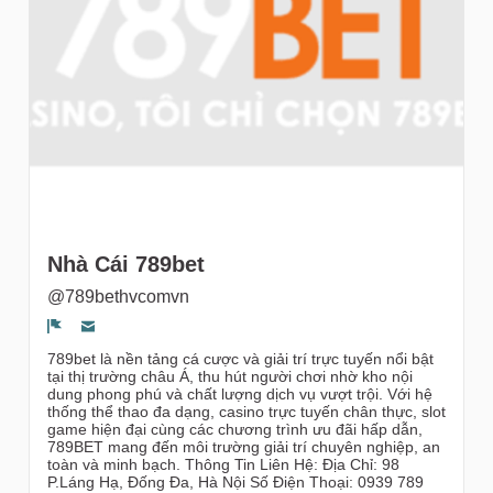
gruppi
Nhà Cái 789bet
@789bethvcomvn
Segnala un problema
789bet là nền tảng cá cược và giải trí trực tuyến nổi bật
tại thị trường châu Á, thu hút người chơi nhờ kho nội
dung phong phú và chất lượng dịch vụ vượt trội. Với hệ
thống thể thao đa dạng, casino trực tuyến chân thực, slot
game hiện đại cùng các chương trình ưu đãi hấp dẫn,
789BET mang đến môi trường giải trí chuyên nghiệp, an
toàn và minh bạch. Thông Tin Liên Hệ: Địa Chỉ: 98
P.Láng Hạ, Đống Đa, Hà Nội Số Điện Thoại: 0939 789