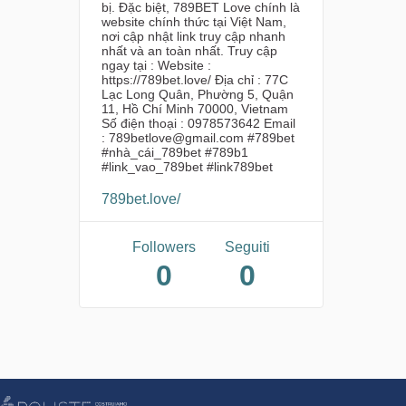
bị. Đặc biệt, 789BET Love chính là
website chính thức tại Việt Nam,
nơi cập nhật link truy cập nhanh
nhất và an toàn nhất. Truy cập
ngay tại : Website :
https://789bet.love/ Địa chỉ : 77C
Lạc Long Quân, Phường 5, Quận
11, Hồ Chí Minh 70000, Vietnam
Số điện thoại : 0978573642 Email
: 789betlove@gmail.com #789bet
#nhà_cái_789bet #789b1
#link_vao_789bet #link789bet
789bet.love/
Followers
Seguiti
0
0