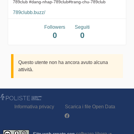
789club #dang-nhap-789club#trang-chu-789club
789clubb.buzz/
Followers
Seguiti
0
0
Questo utente non ha ancora avuto alcuna
attività.
Informativa privacy
Scarica i file Open Data
Partecipa - Poliste su Facebook
Sito web creato con
software libero
.