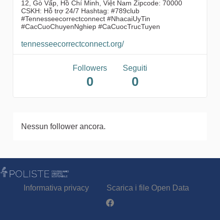
12, Gò Vấp, Hồ Chí Minh, Việt Nam Zipcode: 70000
CSKH: Hỗ trợ 24/7 Hashtag: #789club
#Tennesseecorrectconnect #NhacaiUyTin
#CacCuoChuyenNghiep #CaCuocTrucTuyen
tennesseecorrectconnect.org/
Followers
Seguiti
0
0
Nessun follower ancora.
Informativa privacy
Scarica i file Open Data
Partecipa - Poliste su Facebook