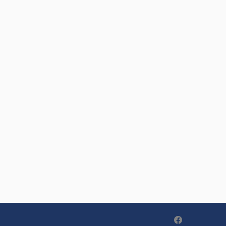
Partecipa - Po