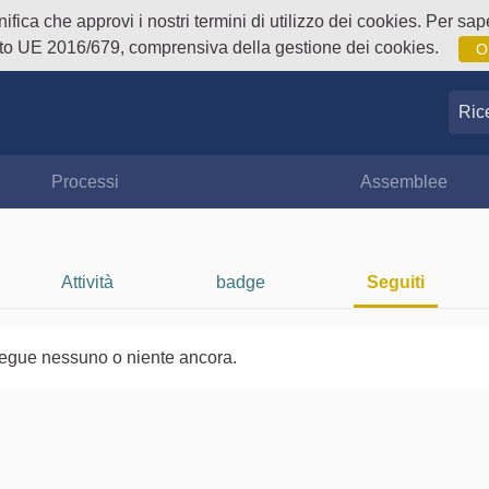
fica che approvi i nostri termini di utilizzo dei cookies. Per sape
o UE 2016/679, comprensiva della gestione dei cookies.
O
Ricer
Processi
Assemblee
Attività
badge
Seguiti
egue nessuno o niente ancora.