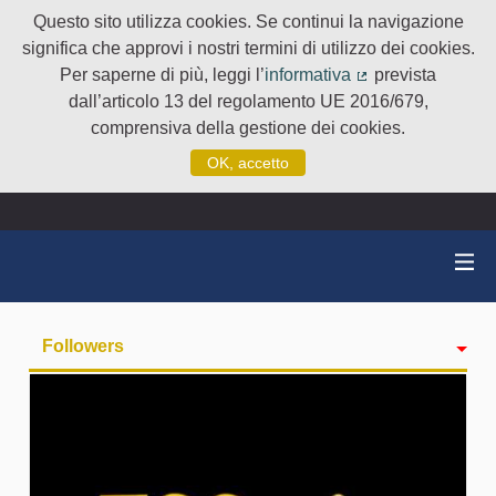
Questo sito utilizza cookies. Se continui la navigazione
significa che approvi i nostri termini di utilizzo dei cookies.
Per saperne di più, leggi l’
informativa
prevista
(Collegamento e
dall’articolo 13 del regolamento UE 2016/679,
comprensiva della gestione dei cookies.
OK, accetto
Followers
Attività
badge
Seguiti