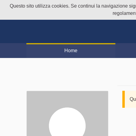
Questo sito utilizza cookies. Se continui la navigazione signi
regolament
Home
Qu