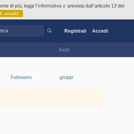
rne di più, leggi l’
informativa
prevista dall’articolo 13 del
(Collegamento esterno)
K, accetto
ca
Registrati
Accedi
Aiuto
Followers
gruppi