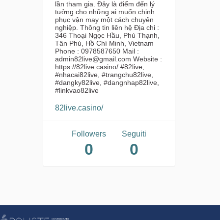
lần tham gia. Đây là điểm đến lý
tưởng cho những ai muốn chinh
phục vận may một cách chuyên
nghiệp. Thông tin liên hệ Địa chỉ :
346 Thoại Ngọc Hầu, Phú Thạnh,
Tân Phú, Hồ Chí Minh, Vietnam
Phone : 0978587650 Mail :
admin82live@gmail.com Website :
https://82live.casino/ #82live,
#nhacai82live, #trangchu82live,
#dangky82live, #dangnhap82live,
#linkvao82live
82live.casino/
Followers
Seguiti
0
0