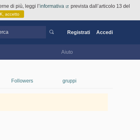
rne di più, leggi l’
informativa
prevista dall’articolo 13 del
(Collegamento esterno)
K, accetto
ca
Registrati
Accedi
Aiuto
Followers
gruppi