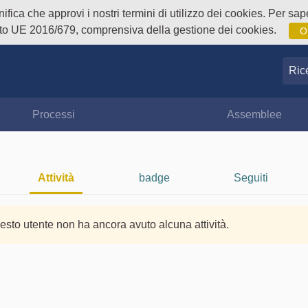
fica che approvi i nostri termini di utilizzo dei cookies. Per sape
o UE 2016/679, comprensiva della gestione dei cookies.
O
Ricer
Processi
Assemblee
Attività
badge
Seguiti
esto utente non ha ancora avuto alcuna attività.