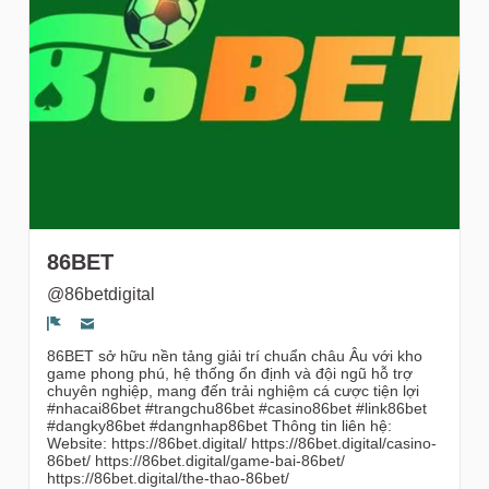
gruppi
86BET
@86betdigital
Segnala un problema
86BET sở hữu nền tảng giải trí chuẩn châu Âu với kho
game phong phú, hệ thống ổn định và đội ngũ hỗ trợ
chuyên nghiệp, mang đến trải nghiệm cá cược tiện lợi
#nhacai86bet #trangchu86bet #casino86bet #link86bet
#dangky86bet #dangnhap86bet Thông tin liên hệ:
Website: https://86bet.digital/ https://86bet.digital/casino-
86bet/ https://86bet.digital/game-bai-86bet/
https://86bet.digital/the-thao-86bet/