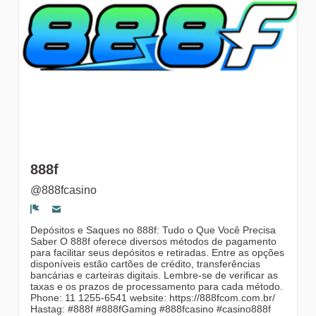
gruppi
888f
@888fcasino
Segnala un problema
Depósitos e Saques no 888f: Tudo o Que Você Precisa
Saber O 888f oferece diversos métodos de pagamento
para facilitar seus depósitos e retiradas. Entre as opções
disponíveis estão cartões de crédito, transferências
bancárias e carteiras digitais. Lembre-se de verificar as
taxas e os prazos de processamento para cada método.
Phone: 11 1255-6541 website: https://888fcom.com.br/
Hastag: #888f #888fGaming #888fcasino #casino888f