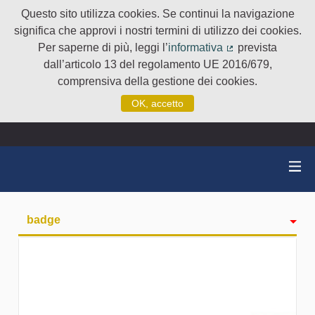
Questo sito utilizza cookies. Se continui la navigazione
significa che approvi i nostri termini di utilizzo dei cookies.
Per saperne di più, leggi l’
informativa
prevista
(Collegamento e
dall’articolo 13 del regolamento UE 2016/679,
comprensiva della gestione dei cookies.
OK, accetto
badge
Attività
Seguiti
Followers