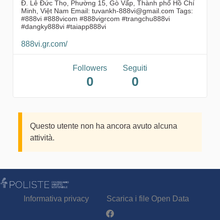
Đ. Lê Đức Thọ, Phường 15, Gò Vấp, Thành phố Hồ Chí
Minh, Việt Nam Email: tuvankh-888vi@gmail.com Tags:
#888vi #888vicom #888vigrcom #trangchu888vi
#dangky888vi #taiapp888vi
888vi.gr.com/
Followers
Seguiti
0
0
Questo utente non ha ancora avuto alcuna
attività.
Informativa privacy
Scarica i file Open Data
Partecipa - Poliste su Facebook