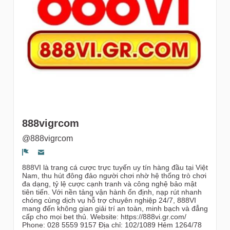
gruppi
888vigrcom
@888vigrcom
Segnala un problema
888VI là trang cá cược trực tuyến uy tín hàng đầu tại Việt
Nam, thu hút đông đảo người chơi nhờ hệ thống trò chơi
đa dạng, tỷ lệ cược cạnh tranh và công nghệ bảo mật
tiên tiến. Với nền tảng vận hành ổn định, nạp rút nhanh
chóng cùng dịch vụ hỗ trợ chuyên nghiệp 24/7, 888VI
mang đến không gian giải trí an toàn, minh bạch và đẳng
cấp cho mọi bet thủ. Website: https://888vi.gr.com/
Phone: 028 5559 9157 Địa chỉ: 102/1089 Hẻm 1264/78