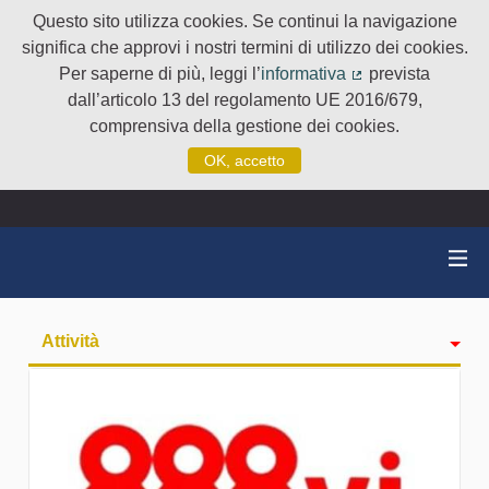
Questo sito utilizza cookies. Se continui la navigazione
significa che approvi i nostri termini di utilizzo dei cookies.
Per saperne di più, leggi l’
informativa
prevista
(Collegamento e
dall’articolo 13 del regolamento UE 2016/679,
comprensiva della gestione dei cookies.
OK, accetto
Attività
badge
Seguiti
Followers