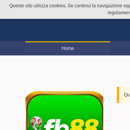
Questo sito utilizza cookies. Se continui la navigazione signi
regolament
Home
Qu