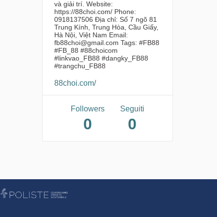
và giải trí. Website:
https://88choi.com/ Phone:
0918137506 Địa chỉ: Số 7 ngõ 81
Trung Kính, Trung Hòa, Cầu Giấy,
Hà Nội, Việt Nam Email:
fb88choi@gmail.com Tags: #FB88
#FB_88 #88choicom
#linkvao_FB88 #dangky_FB88
#trangchu_FB88
88choi.com/
Followers
Seguiti
0
0