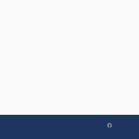
Partecipa - Po