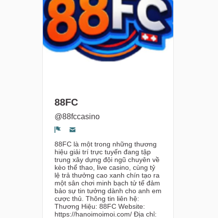
88FC
@88fccasino
Segnala un problema
88FC là một trong những thương
hiệu giải trí trực tuyến đang tập
trung xây dựng đội ngũ chuyên về
kèo thể thao, live casino, cùng tỷ
lệ trả thưởng cao xanh chín tạo ra
một sân chơi minh bạch tử tế đảm
bảo sự tin tưởng dành cho anh em
cược thủ. Thông tin liên hệ:
Thương Hiệu: 88FC Website:
https://hanoimoimoi.com/ Địa chỉ: