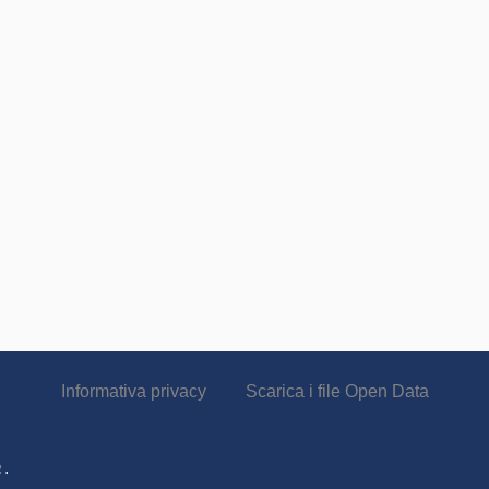
Informativa privacy
Scarica i file Open Data
.
(Collegamento esterno)