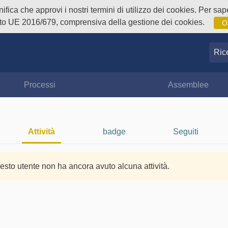
fica che approvi i nostri termini di utilizzo dei cookies. Per sape
o UE 2016/679, comprensiva della gestione dei cookies.
O
Ricer
Processi
Assemblee
Attività
badge
Seguiti
esto utente non ha ancora avuto alcuna attività.