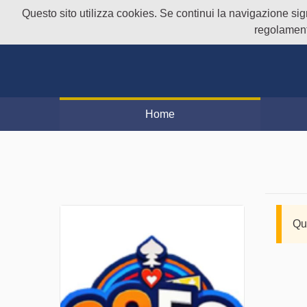
Questo sito utilizza cookies. Se continui la navigazione signi
regolament
Home
Qu