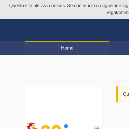
Questo sito utilizza cookies. Se continui la navigazione signi
regolament
Home
Qu