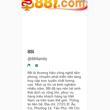
88i
@88ifamily
Segnala un problema
88i là thương hiệu công nghệ tiên
phong, chuyên phát triển nền tảng
truy cập trực tuyến chất lượng
cao. Nhờ uy tín và kinh nghiệm
nhiều năm, 88i đã tạo nên hệ sinh
thái dịch vụ rộng lớn, phục vụ
hàng triệu khách hàng tại Việt
Nam và trên toàn thế giới. Thông
tin liên hệ: Địa chỉ: 27/21 Đ. Âu
Cơ, Phường 14, Tân Phú, Hồ Chí