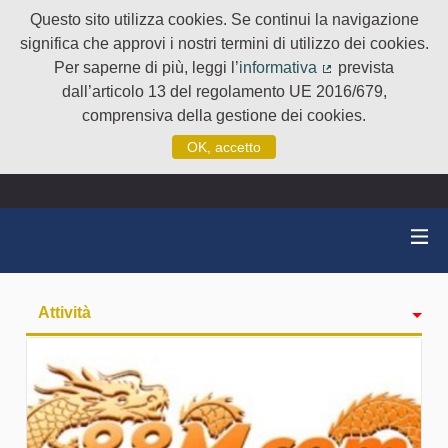
Questo sito utilizza cookies. Se continui la navigazione
significa che approvi i nostri termini di utilizzo dei cookies.
Per saperne di più, leggi l’
informativa
prevista
(Collegamento e
dall’articolo 13 del regolamento UE 2016/679,
comprensiva della gestione dei cookies.
OK, accetto
Attività
badge
Seguiti
Followers