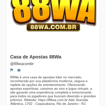
gruppi
Casa de Apostas 88Wa
@88wacombr
Segnala un problema
88Wa é uma casa de apostas líder no mercado,
reconhecida por sua plataforma moderna, segura e
repleta de opções de entretenimento. Oferecendo
apostas esportivas, cassinos ao vivo e jogos virtuais, a
site garante uma experiência completa e emocionante
para todos os jogadores que buscam diversão e grandes
prêmios. Website: https://88wa.com.br Add: Avenida
Atlântica, 1702 - Copacabana, Rio de Janeiro - RJ,