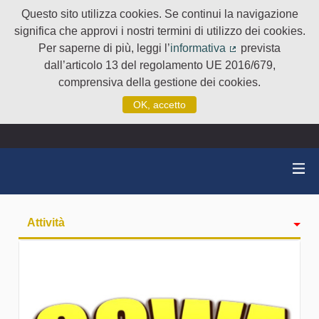
Questo sito utilizza cookies. Se continui la navigazione
significa che approvi i nostri termini di utilizzo dei cookies.
Per saperne di più, leggi l’
informativa
prevista
(Collegamento e
dall’articolo 13 del regolamento UE 2016/679,
comprensiva della gestione dei cookies.
OK, accetto
Attività
badge
Seguiti
Followers