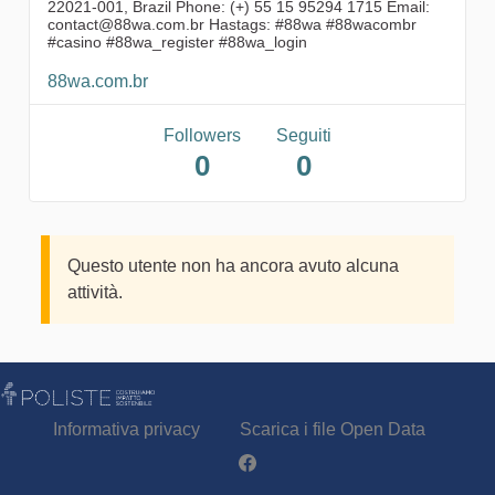
22021-001, Brazil Phone: (+) 55 15 95294 1715 Email:
contact@88wa.com.br Hastags: #88wa #88wacombr
#casino #88wa_register #88wa_login
88wa.com.br
Followers
Seguiti
0
0
Questo utente non ha ancora avuto alcuna
attività.
Informativa privacy
Scarica i file Open Data
Partecipa - Poliste su Facebook