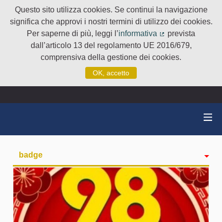
Questo sito utilizza cookies. Se continui la navigazione
significa che approvi i nostri termini di utilizzo dei cookies.
Per saperne di più, leggi l’
informativa
prevista
(Collegamento e
dall’articolo 13 del regolamento UE 2016/679,
comprensiva della gestione dei cookies.
OK, accetto
badge
Attività
Seguiti
Followers