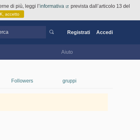
rne di più, leggi l’
informativa
prevista dall’articolo 13 del
(Collegamento esterno)
K, accetto
ca
Registrati
Accedi
Aiuto
Followers
gruppi