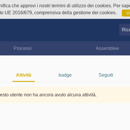
fica che approvi i nostri termini di utilizzo dei cookies. Per sape
o UE 2016/679, comprensiva della gestione dei cookies.
O
Ricer
Processi
Assemblee
Attività
badge
Seguiti
esto utente non ha ancora avuto alcuna attività.