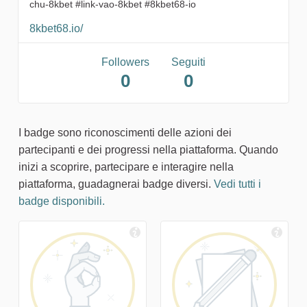
chu-8kbet #link-vao-8kbet #8kbet68-io
8kbet68.io/
Followers
Seguiti
0
0
I badge sono riconoscimenti delle azioni dei
partecipanti e dei progressi nella piattaforma. Quando
inizi a scoprire, partecipare e interagire nella
piattaforma, guadagnerai badge diversi.
Vedi tutti i
badge disponibili.