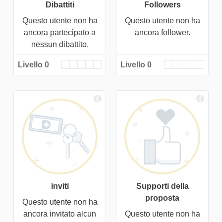
Dibattiti
Followers
Questo utente non ha
Questo utente non ha
ancora partecipato a
ancora follower.
nessun dibattito.
Livello 0
Livello 0
inviti
Supporti della
proposta
Questo utente non ha
ancora invitato alcun
Questo utente non ha