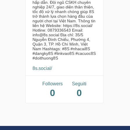
hấp dẫn. Đội ngũ CSKH chuyên
nghiệp 24/7, giao diện thân thiện,
tốc độ xử lý nhanh chóng giúp 8S
trở thành lựa chọn hàng đầu của
người chơi tại Việt Nam. Thông tin
liên hệ Website: https://8s.social/
Hotline: 0879336543 Email:
info@8s.social Địa chỉ: 35/5
Nguyễn Đình Chiểu, Phường 4,
Quận 3, TP. Hồ Chí Minh, Việt
Nam Hashtags: #8S #nhacai8S
#dangky8S #linkvao8S #cacuoc8S
#doithuong8S
8s.social/
Followers
Seguiti
0
0