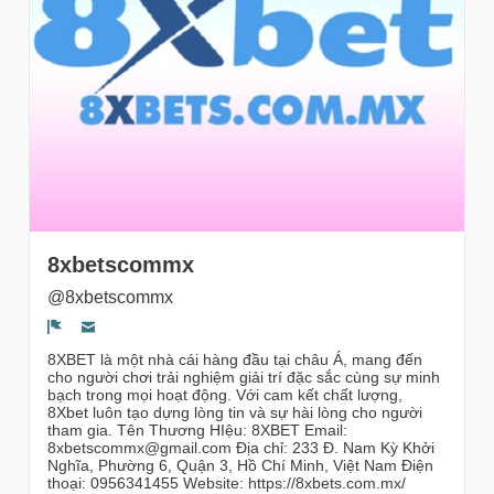
gruppi
8xbetscommx
@8xbetscommx
Segnala un problema
8XBET là một nhà cái hàng đầu tại châu Á, mang đến
cho người chơi trải nghiệm giải trí đặc sắc cùng sự minh
bạch trong mọi hoạt động. Với cam kết chất lượng,
8Xbet luôn tạo dựng lòng tin và sự hài lòng cho người
tham gia. Tên Thương HIệu: 8XBET Email:
8xbetscommx@gmail.com Địa chỉ: 233 Đ. Nam Kỳ Khởi
Nghĩa, Phường 6, Quận 3, Hồ Chí Minh, Việt Nam Điện
thoại: 0956341455 Website: https://8xbets.com.mx/