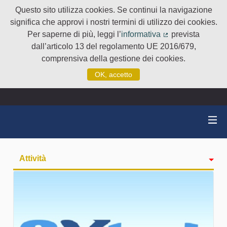
Questo sito utilizza cookies. Se continui la navigazione
significa che approvi i nostri termini di utilizzo dei cookies.
Per saperne di più, leggi l’
informativa
prevista
(Collegamento e
dall’articolo 13 del regolamento UE 2016/679,
comprensiva della gestione dei cookies.
OK, accetto
Attività
badge
Seguiti
Followers