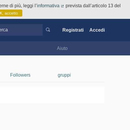
rne di più, leggi l’
informativa
prevista dall’articolo 13 del
(Collegamento esterno)
K, accetto
ca
Registrati
Accedi
Aiuto
Followers
gruppi