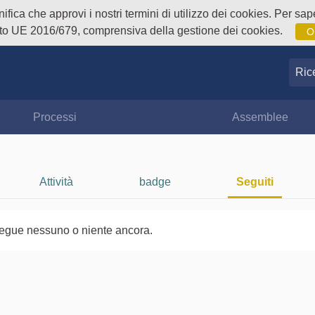
fica che approvi i nostri termini di utilizzo dei cookies. Per sape
o UE 2016/679, comprensiva della gestione dei cookies.
O
Ricer
Processi
Assemblee
Attività
badge
Seguiti
egue nessuno o niente ancora.