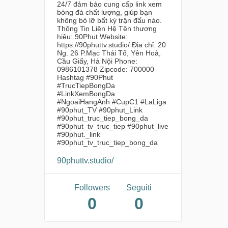
24/7 đảm bảo cung cấp link xem
bóng đá chất lượng, giúp bạn
không bỏ lỡ bất kỳ trận đấu nào.
Thông Tin Liên Hệ Tên thương
hiệu: 90Phut Website:
https://90phuttv.studio/ Địa chỉ: 20
Ng. 26 P.Mạc Thái Tổ, Yên Hoà,
Cầu Giấy, Hà Nội Phone:
0986101378 Zipcode: 700000
Hashtag #90Phut
#TrucTiepBongDa
#LinkXemBongDa
#NgoaiHangAnh #CupC1 #LaLiga
#90phut_TV #90phut_Link
#90phut_truc_tiep_bong_da
#90phut_tv_truc_tiep #90phut_live
#90phut._link
#90phut_tv_truc_tiep_bong_da
90phuttv.studio/
Followers
Seguiti
0
0