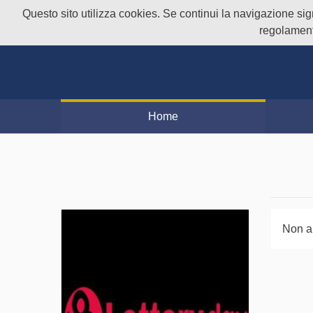
Questo sito utilizza cookies. Se continui la navigazione signi
regolament
Home
Non a