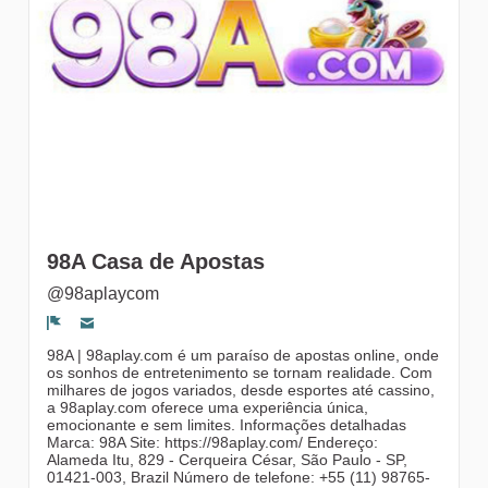
Followers
98A Casa de Apostas
@98aplaycom
Segnala un problema
98A | 98aplay.com é um paraíso de apostas online, onde
os sonhos de entretenimento se tornam realidade. Com
milhares de jogos variados, desde esportes até cassino,
a 98aplay.com oferece uma experiência única,
emocionante e sem limites. Informações detalhadas
Marca: 98A Site: https://98aplay.com/ Endereço:
Alameda Itu, 829 - Cerqueira César, São Paulo - SP,
01421-003, Brazil Número de telefone: +55 (11) 98765-