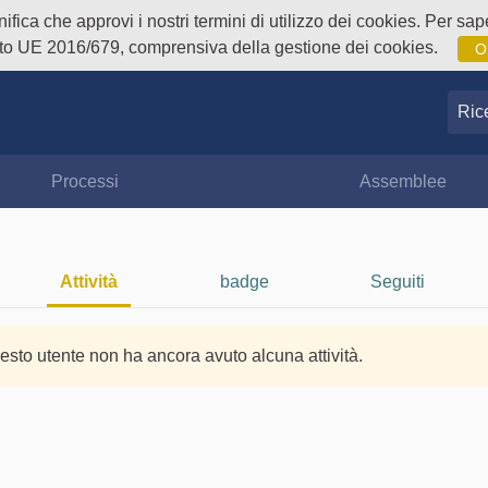
fica che approvi i nostri termini di utilizzo dei cookies. Per sape
o UE 2016/679, comprensiva della gestione dei cookies.
O
Ricer
Processi
Assemblee
Attività
badge
Seguiti
esto utente non ha ancora avuto alcuna attività.