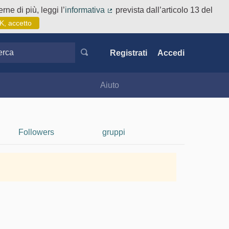
rne di più, leggi l’
informativa
prevista dall’articolo 13 del
(Collegamento esterno)
K, accetto
ca
Registrati
Accedi
Aiuto
Followers
gruppi