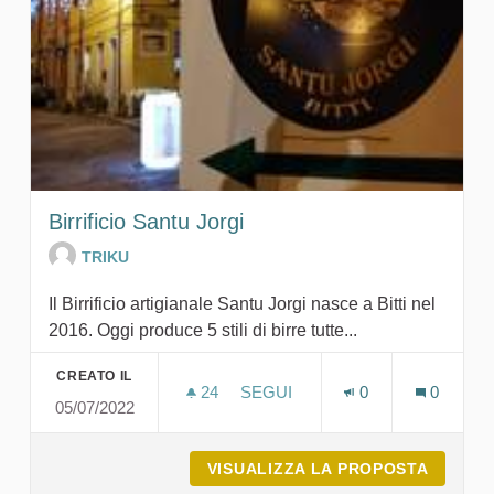
Birrificio Santu Jorgi
TRIKU
Il Birrificio artigianale Santu Jorgi nasce a Bitti nel
2016. Oggi produce 5 stili di birre tutte...
CREATO IL
24
24 SOSTENITORI
SEGUI
0
0
05/07/2022
BIRRIFICIO SANTU JORGI
VISUALIZZA LA PROPOSTA
BIRRIF