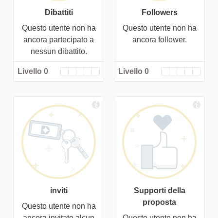
Dibattiti
Followers
Questo utente non ha
Questo utente non ha
ancora partecipato a
ancora follower.
nessun dibattito.
Livello 0
Livello 0
inviti
Supporti della
proposta
Questo utente non ha
ancora invitato alcun
Questo utente non ha