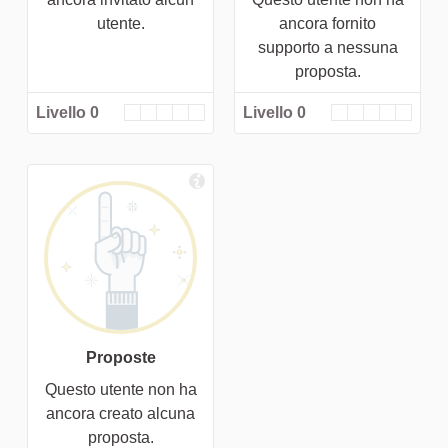
utente.
ancora fornito
supporto a nessuna
proposta.
Livello 0
Livello 0
Proposte
Questo utente non ha
ancora creato alcuna
proposta.