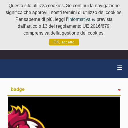
Questo sito utilizza cookies. Se continui la navigazione
significa che approvi i nostri termini di utilizzo dei cookies.
Per saperne di più, leggi l’
informativa
prevista
(Collegamento e
dall’articolo 13 del regolamento UE 2016/679,
comprensiva della gestione dei cookies.
OK, accetto
badge
Attività
Seguiti
Followers