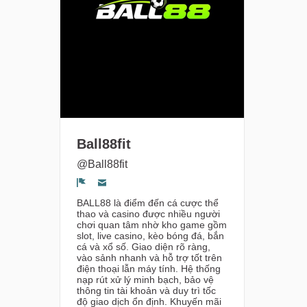
Ball88fit
@Ball88fit
Segnala un problema
BALL88 là điểm đến cá cược thể
thao và casino được nhiều người
chơi quan tâm nhờ kho game gồm
slot, live casino, kèo bóng đá, bắn
cá và xổ số. Giao diện rõ ràng,
vào sảnh nhanh và hỗ trợ tốt trên
điện thoại lẫn máy tính. Hệ thống
nạp rút xử lý minh bạch, bảo vệ
thông tin tài khoản và duy trì tốc
độ giao dịch ổn định. Khuyến mãi