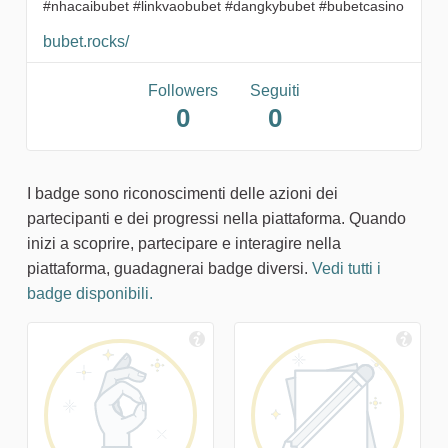
#nhacaibubet #linkvaobubet #dangkybubet #bubetcasino
bubet.rocks/
Followers
Seguiti
0
0
I badge sono riconoscimenti delle azioni dei
partecipanti e dei progressi nella piattaforma. Quando
inizi a scoprire, partecipare e interagire nella
piattaforma, guadagnerai badge diversi.
Vedi tutti i
badge disponibili.