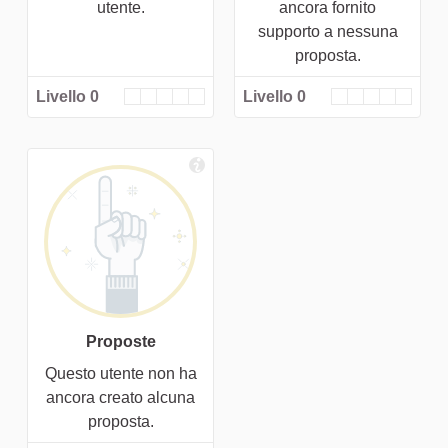
utente.
ancora fornito
supporto a nessuna
proposta.
Livello 0
Livello 0
Proposte
Questo utente non ha
ancora creato alcuna
proposta.