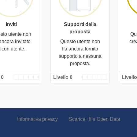
inviti
Supporti della
proposta
sto utente non
Qu
ancora invitato
Questo utente non
cre
lcun utente.
ha ancora fornito
supporto a nessuna
proposta.
 0
Livello 0
Livello
Informativa privacy
Scarica i file Open Data