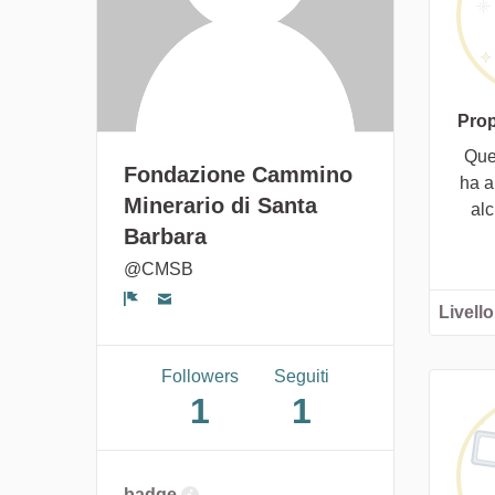
Prop
Que
Fondazione Cammino
ha a
Minerario di Santa
al
Barbara
@CMSB
Livello
Segnala un problema
Followers
Seguiti
1
1
badge