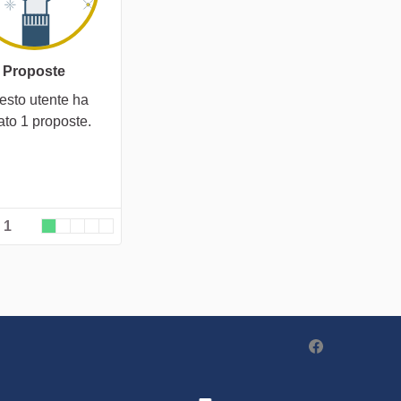
Proposte
esto utente ha
ato 1 proposte.
 1
Partecipa - Po