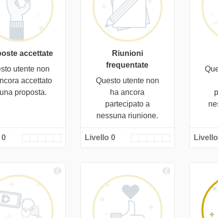
oste accettate
Riunioni
frequentate
sto utente non
Que
ncora accettato
Questo utente non
cuna proposta.
ha ancora
p
partecipato a
ne
nessuna riunione.
 0
Livello 0
Livello